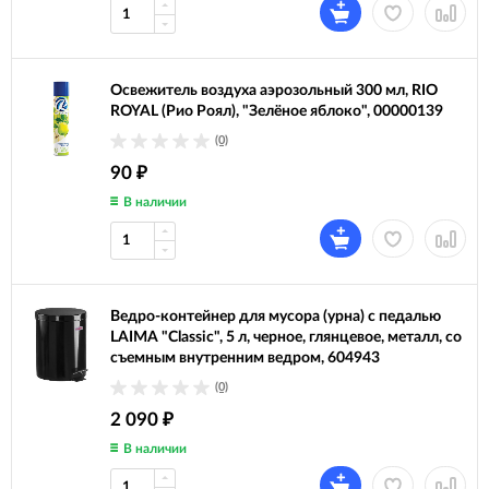
Освежитель воздуха аэрозольный 300 мл, RIO
ROYAL (Рио Роял), "Зелёное яблоко", 00000139
(0)
90
₽
В наличии
Ведро-контейнер для мусора (урна) с педалью
LAIMA "Classic", 5 л, черное, глянцевое, металл, со
съемным внутренним ведром, 604943
(0)
2 090
₽
В наличии