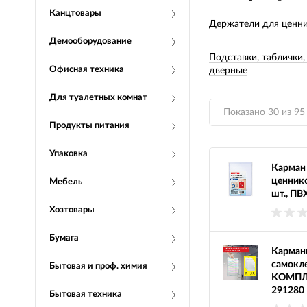
Канцтовары
Держатели для ценн
Демооборудование
Подставки, таблички,
Офисная техника
дверные
Для туалетных комнат
Показано 30 из 95
Продукты питания
Упаковка
Карман
ценник
Мебель
шт., ПВ
Хозтовары
Бумага
Карман
самокле
Бытовая и проф. химия
КОМПЛЕК
291280
Бытовая техника