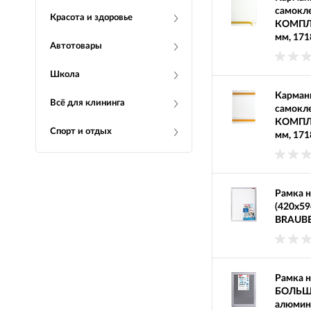
самокле
Красота и здоровье
КОМПЛЕК
мм, 171
Автотовары
Школа
Карман
Всё для клининга
самокле
КОМПЛЕК
Спорт и отдых
мм, 171
Рамка н
(420х59
BRAUBER
Рамка н
БОЛЬШО
алюмин