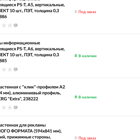
ящиеся PS-T, А5, вертикальные,
Т 10 шт., ПЭТ, толщина 0,3
Под заказ
886
(0)
ы информационные
ящиеся PS-T, А6, вертикальные,
Т 10 шт., ПЭТ, толщина 0,3
В наличии
885
(0)
астенная с "клик"-профилем А2
4 мм), алюминиевый профиль,
В наличии
G "Extra", 238222
(0)
астенная для рекламы
ГО ФОРМАТА (594х841 мм),
ий, прижимные стороны,
Под заказ