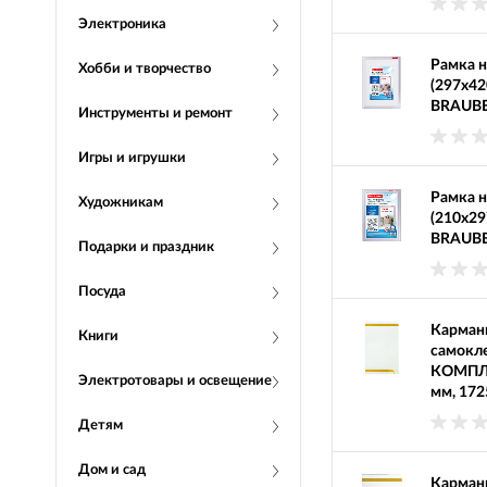
Электроника
Рамка н
Хобби и творчество
(297х42
BRAUBER
Инструменты и ремонт
Игры и игрушки
Рамка н
Художникам
(210х29
BRAUBER
Подарки и праздник
Посуда
Карман
Книги
самокле
КОМПЛЕК
Электротовары и освещение
мм, 172
Детям
Дом и сад
Карман