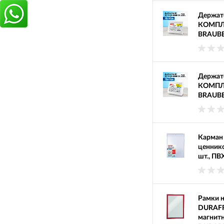
Держате
КОМПЛЕК
BRAUBE
Держате
КОМПЛЕК
BRAUBE
Карман
ценник
шт., ПВ
Рамки 
DURAFR
магнитн