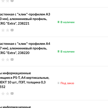
(0)
астенная с "клик"-профилем А3
0 мм), алюминиевый профиль,
В наличии
G "Extra", 238221
(0)
астенная с "клик"-профилем А4
7 мм), алюминиевый профиль,
В наличии
G "Extra", 238220
(0)
ы информационные
ящиеся PS-T, А4 вертикальные,
Т 10 шт., ПЭТ, толщина 0,3
Под заказ
552
(0)
ы информационные