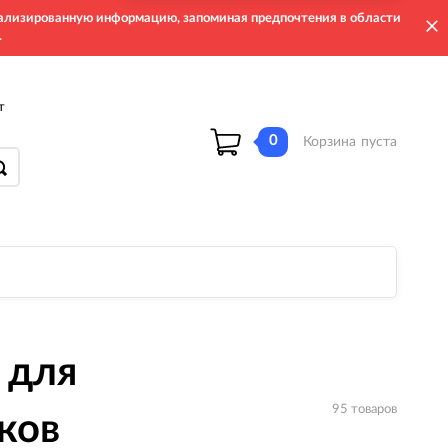
онализированную информацию, запоминая предпочтения в области
.
т
0
Корзина
пуста
 для
95 товаров
ков