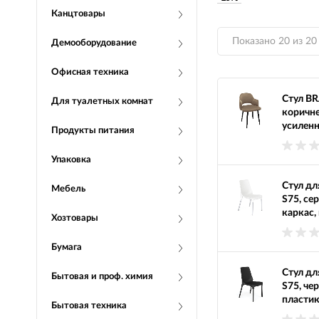
Канцтовары
Показано 20 из 20
Демооборудование
Офисная техника
Стул BR
Для туалетных комнат
коричне
усиленн
Продукты питания
Упаковка
Стул дл
Мебель
S75, се
каркас,
Хозтовары
Бумага
Стул дл
Бытовая и проф. химия
S75, че
пластик
Бытовая техника