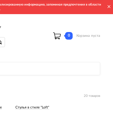
онализированную информацию, запоминая предпочтения в области
.
т
0
Корзина
пуста
20 товаров
е
Стулья в стиле "Loft"