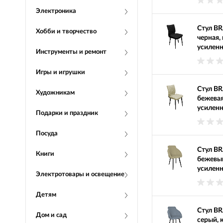
Электроника
Стул BR
Хобби и творчество
черная,
усиленн
Инструменты и ремонт
Игры и игрушки
Стул BR
Художникам
бежевая
усиленн
Подарки и праздник
Посуда
Стул BR
Книги
бежевый
усиленн
Электротовары и освещение
Детям
Стул BR
Дом и сад
серый, 