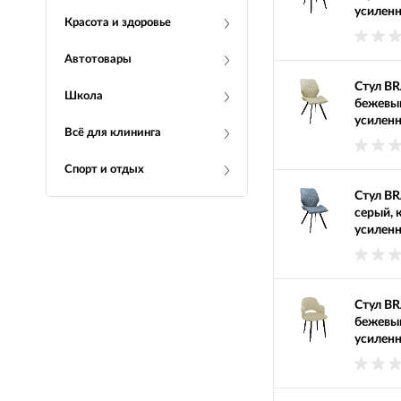
усиленн
Красота и здоровье
Автотовары
Стул BR
Школа
бежевый
усиленн
Всё для клининга
Спорт и отдых
Стул BR
серый, 
усиленн
Стул BR
бежевый
усиленн