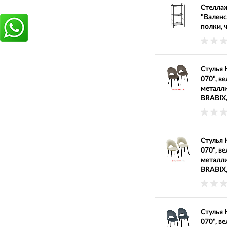
Стеллаж
"Валенс
полки, 
Стулья 
070", в
металли
BRABIX,
Стулья 
070", в
металли
BRABIX,
Стулья 
070", в