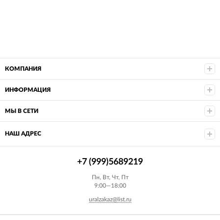
Ручка стираемая гелевая с эргономичным грипом
BRAUBERG REPEAT, СИНЯЯ, +3 сменных
стержня, узел 0,7 мм, линия письма 0,5 мм,
143663
(0)
440
₽
В наличии
Ручка стираемая гелевая STAFF "College" EGP-664,
СИНЯЯ, игольчатый узел 0,5 мм, линия письма
0,38 мм, 143664
(0)
70
₽