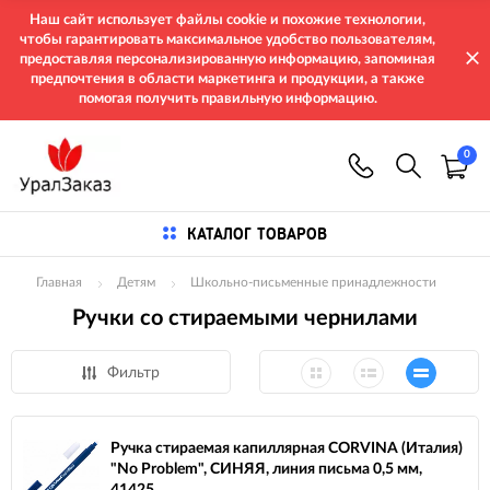
Наш сайт использует файлы cookie и похожие технологии,
чтобы гарантировать максимальное удобство пользователям,
предоставляя персонализированную информацию, запоминая
предпочтения в области маркетинга и продукции, а также
помогая получить правильную информацию.
0
КАТАЛОГ ТОВАРОВ
Главная
Детям
Школьно-письменные принадлежности
Ручки со стираемыми чернилами
Фильтр
Ручка стираемая капиллярная CORVINA (Италия)
"No Problem", СИНЯЯ, линия письма 0,5 мм,