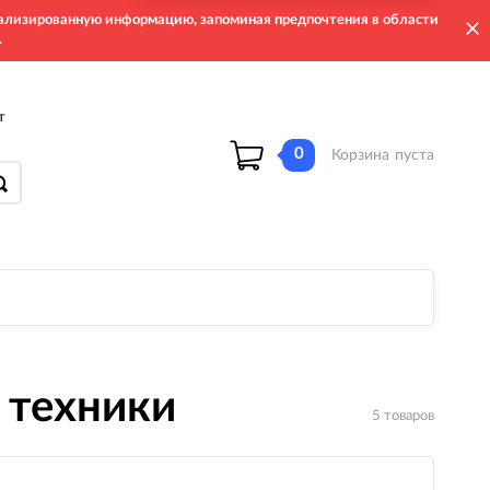
онализированную информацию, запоминая предпочтения в области
.
т
0
Корзина
пуста
 техники
5 товаров