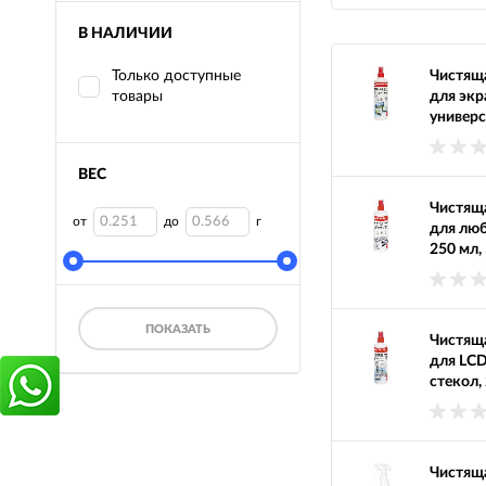
В НАЛИЧИИ
Только доступные
Чистящ
товары
для экр
универс
ВЕС
Чистящ
от
до
г
для люб
250 мл,
ПОКАЗАТЬ
Чистящ
для LCD
стекол,
Чистящ