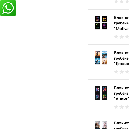
Блокнот
гребень
"Motiva
Блокнот
гребень
"Грацио
Блокнот
гребень
"Аниме"
Блокнот
гребень