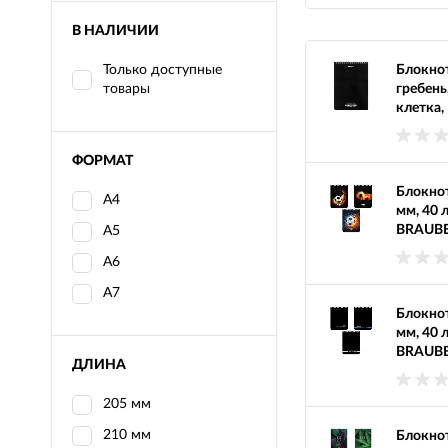
В НАЛИЧИИ
Только доступные
Блокнот
товары
гребень
клетка,
ФОРМАТ
Блокно
А4
мм, 40 л
BRAUBE
А5
А6
А7
Блокно
мм, 40 л
BRAUBER
ДЛИНА
205 мм
210 мм
Блокнот