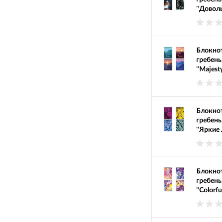
"Доволь
Блокнот
гребень
"Majest
Блокнот
гребень
"Яркие 
Блокнот
гребень
"Colorfu