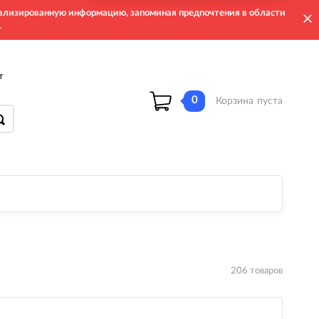
онализированную информацию, запоминая предпочтения в области
.
т
0
Корзина
пуста
206 товаров