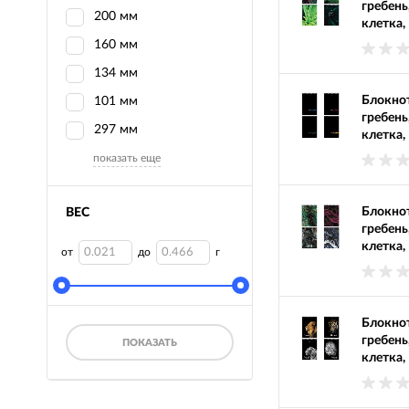
гребень
200 мм
клетка,
160 мм
134 мм
Блокнот
101 мм
гребень
297 мм
клетка,
показать еще
Блокнот
ВЕС
гребень
клетка,
от
до
г
Блокнот
гребень
ПОКАЗАТЬ
клетка,