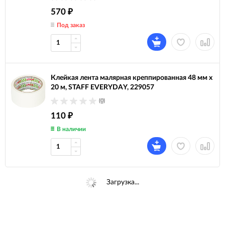
570
₽
Под заказ
Клейкая лента малярная креппированная 48 мм x
20 м, STAFF EVERYDAY, 229057
(0)
110
₽
В наличии
Загрузка...