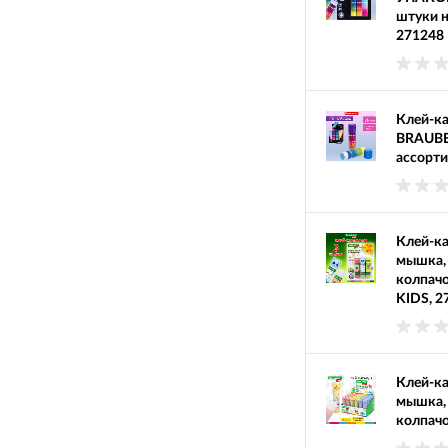
штуки н
271248
Клей-ка
BRAUBER
ассорти
Клей-ка
мышка, 
колпачо
KIDS, 2
Клей-ка
мышка, 
колпач