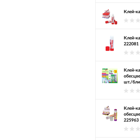
Клей-к
Клей-к
222081
Клей-к
обесцв
шт./бли
Клей-к
обесцв
225963