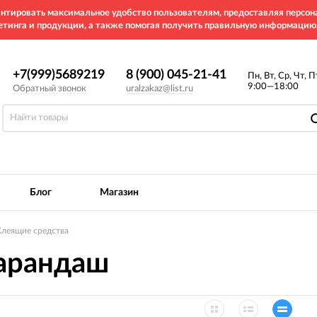
рантировать максимальное удобство пользователям, предоставляя перс
етинга и продукции, а также помогая получить правильную информацию
+7(999)5689219
8 (900) 045-21-41
Пн, Вт, Ср, Чт, П
9:00—18:00
Обратный звонок
uralzakaz@list.ru
Блог
Магазин
Клеящие средства
арандаш