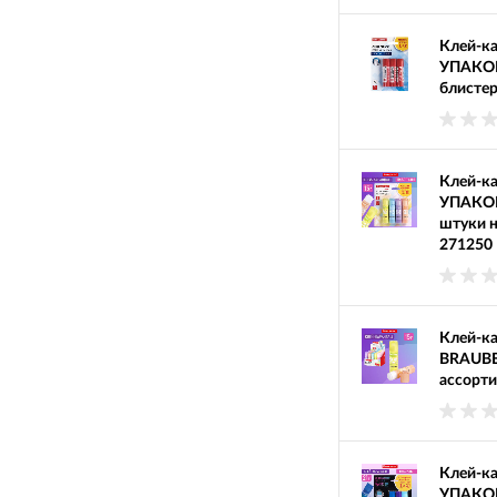
Клей-к
УПАКОВ
блистер
Клей-к
УПАКОВ
штуки н
271250
Клей-ка
BRAUBER
ассорти
Клей-к
УПАКОВ