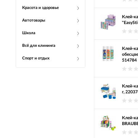
Красота и здоровье
Клей-к
Автотовары
"EasySti
Школа
Всё для клининга
Клей-ка
обесцв
Спорт и отдых
514784
Клей-к
г, 2203
Клей-ка
BRAUBER