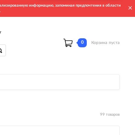
онализированную информацию, запоминая предпочтения в области
.
т
0
Корзина
пуста
99 товаров