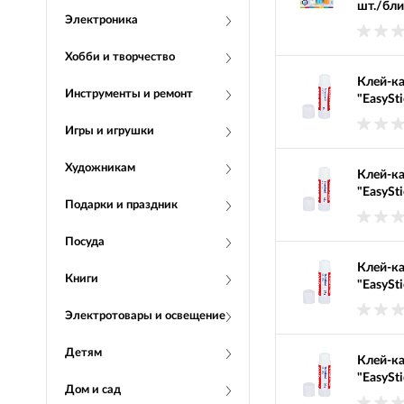
шт./бли
Электроника
Хобби и творчество
Клей-к
Инструменты и ремонт
"EasySti
Игры и игрушки
Художникам
Клей-к
"EasySti
Подарки и праздник
Посуда
Клей-к
Книги
"EasySti
Электротовары и освещение
Детям
Клей-к
"EasySti
Дом и сад