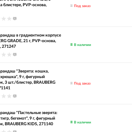
а блистере, PVP-основа,
Под заказ
(0)
рандаш в градиентном корпусе
G GRADE, 21 г, PVP-основа,
В наличии
, 271247
(0)
рандаш "Зверята: кошка,
хрюшка", 9 г, фигурный
к, 3 шт./блистер, BRAUBERG
Под заказ
71141
(0)
рандаш "Пастельные зверята:
тигр, бегемот", 9 г, фигурный
В наличии
ок, BRAUBERG KIDS, 271140
(0)