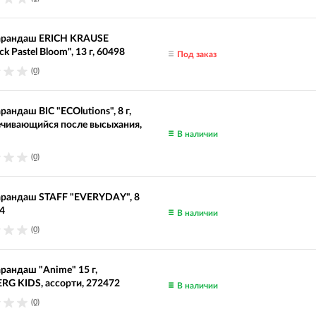
арандаш ERICH KRAUSE
ck Pastel Bloom", 13 г, 60498
Под заказ
(0)
рандаш BIC "ECOlutions", 8 г,
ечивающийся после высыхания,
В наличии
(0)
арандаш STAFF "EVERYDAY", 8
74
В наличии
(0)
рандаш "Anime" 15 г,
G KIDS, ассорти, 272472
В наличии
(0)