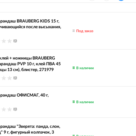
арандаш BRAUBERG KIDS 15 г,
ечивающийся после высыхания,
Под заказ
(0)
 клей + ножницы BRAUBERG
арандаш PVP 10 г, клей ПВА 45
В наличии
ицы 13 см), блистер, 271979
(0)
арандаш ОФИСМАГ, 40 г,
В наличии
(0)
рандаш "Зверята: панда, слон,
" 9 г, фигурный колпачок, 3