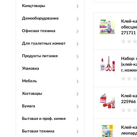
Канцтовары
Демооборудование
Клей-к
обесцв
Офисная техника
271711
Для туалетных комнат
Продукты питания
Набор:
(клей-к
Упаковка
г, ножн
Мебель
Хозтовары
Клей-к
225966
Бумага
Бытовая и проф. химия
Клей-ка
Бытовая техника
леопард