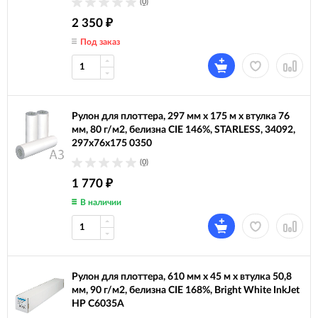
(0)
2 350
₽
Под заказ
Рулон для плоттера, 297 мм х 175 м х втулка 76
мм, 80 г/м2, белизна CIE 146%, STARLESS, 34092,
297x76x175 0350
(0)
1 770
₽
В наличии
Рулон для плоттера, 610 мм х 45 м х втулка 50,8
мм, 90 г/м2, белизна CIE 168%, Bright White InkJet
HP C6035A