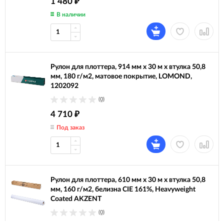
1 480
₽
В наличии
Рулон для плоттера, 914 мм х 30 м х втулка 50,8
мм, 180 г/м2, матовое покрытие, LOMOND,
1202092
(0)
4 710
₽
Под заказ
Рулон для плоттера, 610 мм х 30 м х втулка 50,8
мм, 160 г/м2, белизна CIE 161%, Heavyweight
Coated AKZENT
(0)