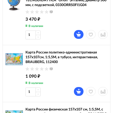
TECNODIDATTICA "Orion" (Италия), диаметр 300
мм, с подсветкой, 0330ORRS0FI1G04
(0)
3 470
₽
В наличии
Карта России политико-административная
157х107см, 1:5,5М, в тубусе, интерактивная,
BRAUBERG, 112400
(0)
1 090
₽
В наличии
Карта России физическая 157х107 см, 1:5,5М, с