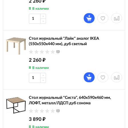
2 260
₽
В наличии
Стол журнальный "Лайк" аналог IKEA
(550х550х440 мм), дуб светлый
(0)
2 260
₽
В наличии
Стол журнальный "Систа", 640х590х460 мм,
ЛОФТ, металл/ЛДСП дуб сонома
(0)
3 890
₽
В наличии