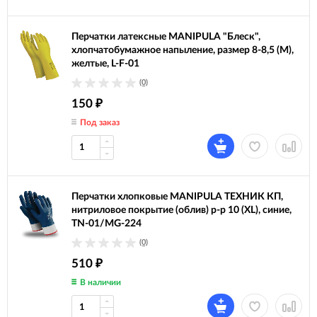
Перчатки латексные MANIPULA "Блеск",
хлопчатобумажное напыление, размер 8-8,5 (M),
желтые, L-F-01
(0)
150
₽
Под заказ
Перчатки хлопковые MANIPULA ТЕХНИК КП,
нитриловое покрытие (облив) р-р 10 (XL), синие,
TN-01/MG-224
(0)
510
₽
В наличии