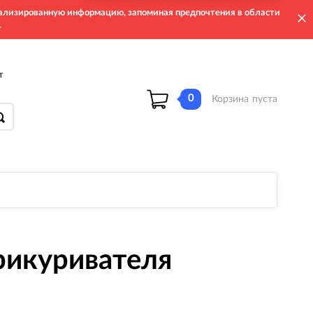
онализированную информацию, запоминая предпочтения в области
.
т
0
Корзина
пуста
рикуривателя