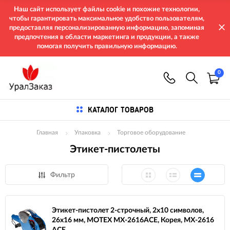
Наш сайт использует файлы cookie и похожие технологии,
чтобы гарантировать максимальное удобство пользователям,
предоставляя персонализированную информацию, запоминая
предпочтения в области маркетинга и продукции, а также
помогая получить правильную информацию.
0
КАТАЛОГ ТОВАРОВ
Главная
Упаковка
Торговое оборудование
Этикет-пистолеты
Фильтр
Этикет-пистолет 2-строчный, 2х10 символов,
26х16 мм, MOTEX МХ-2616ACE, Корея, МХ-2616