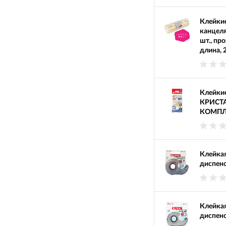
Клейкие
канцел
шт., пр
длина, 
Клейкие
КРИСТА
КОМПЛЕК
Клейкая
диспен
Клейкая
диспен