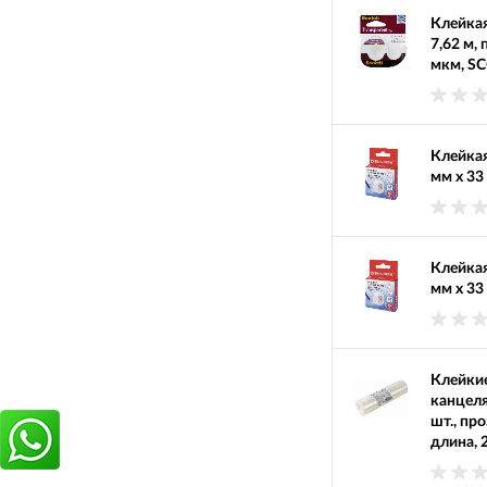
Клейкая
7,62 м,
мкм, SC
Клейкая
мм х 33
Клейкая
мм х 33
Клейкие
канцел
шт., пр
длина, 