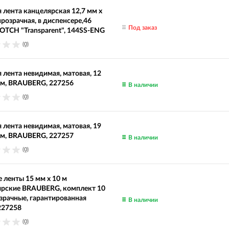
 лента канцелярская 12,7 мм x
 прозрачная, в диспенсере,46
Под заказ
OTCH "Transparent", 144SS-ENG
(0)
 лента невидимая, матовая, 12
 м, BRAUBERG, 227256
В наличии
(0)
 лента невидимая, матовая, 19
 м, BRAUBERG, 227257
В наличии
(0)
 ленты 15 мм х 10 м
ярские BRAUBERG, комплект 10
озрачные, гарантированная
В наличии
227258
(0)