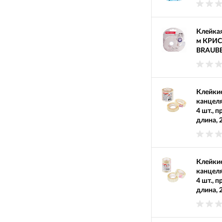
Клейкая
м КРИС
BRAUBE
Клейкие
канцел
4 шт., 
длина, 
Клейкие
канцел
4 шт., 
длина, 