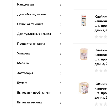
Канцтовары
Демооборудование
Клейкие
канцел
Офисная техника
шт., пр
длина, 
Для туалетных комнат
Продукты питания
Клейкие
Упаковка
канцел
шт., пр
Мебель
длина, 
Хозтовары
Бумага
Клейкие
канцел
Бытовая и проф. химия
шт., пр
длина, 
Бытовая техника