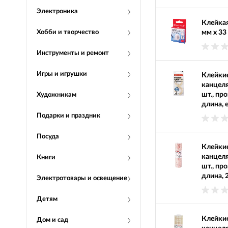
Электроника
Клейкая
Хобби и творчество
мм х 33
Инструменты и ремонт
Игры и игрушки
Клейкие
канцел
шт., пр
Художникам
длина, 
Подарки и праздник
Посуда
Клейкие
канцел
Книги
шт., пр
длина, 
Электротовары и освещение
Детям
Клейкие
Дом и сад