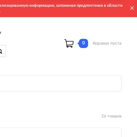
онализированную информацию, запоминая предпочтения в области
.
т
0
Корзина
пуста
26 товаров