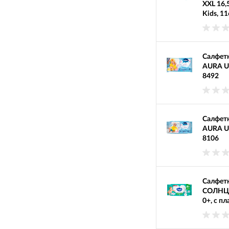
XXL 16,
Kids, 1
Салфетк
AURA Ult
8492
Салфетк
AURA Ult
8106
Салфетк
СОЛНЦЕ
0+, с п