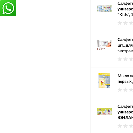
Салфет
универ
"Kids",
Салфет
шт., дл
экстрак
Мыло ж
первых 
Салфетк
универ
ЮНЛАН