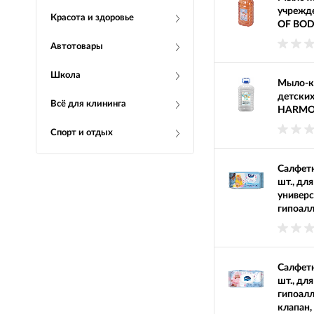
учрежд
Красота и здоровье
OF BODY
Автотовары
Школа
Мыло-к
детских
Всё для клининга
HARMON
Спорт и отдых
Салфет
шт., для
универ
гипоалл
Салфет
шт., для
гипоалл
клапан,