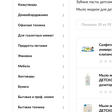
Зубные пасты детски
Канцтовары
Мыло жидкое для де
Демооборудование
Показано 30 из 59
Офисная техника
Для туалетных комнат
Салфетк
Продукты питания
универс
клапан
Упаковка
Мебель
Мыло ж
Хозтовары
ДЕТСКОЕ
дозато
Бумага
Бытовая и проф. химия
Мыло ж
Бытовая техника
ДЕТСКО