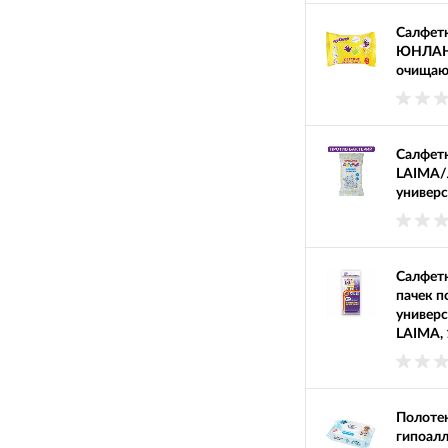
Салфетк
ЮНЛАНД
очищаю
Салфет
LAIMA/
универ
Салфет
пачек п
универс
LAIMA,
Полоте
гипоал