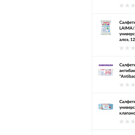
Салфет
LAIMA/
универс
алоэ, 1
Салфетк
антиба
"Antibac
Салфетк
универс
клапано