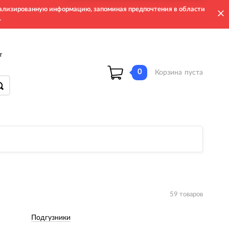
онализированную информацию, запоминая предпочтения в области
.
т
0
Корзина
пуста
59 товаров
Подгузники