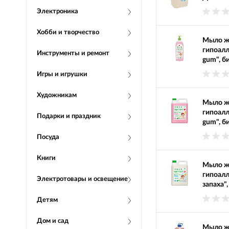
Электроника
Хобби и творчество
Мыло ж
гипоалл
Инструменты и ремонт
gum", б
Игры и игрушки
Художникам
Мыло ж
гипоалл
Подарки и праздник
gum", б
Посуда
Книги
Мыло ж
гипоалл
Электротовары и освещение
запаха"
Детям
Дом и сад
Мыло ж