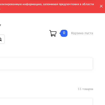
онализированную информацию, запоминая предпочтения в области
.
т
0
Корзина
пуста
11 товаров