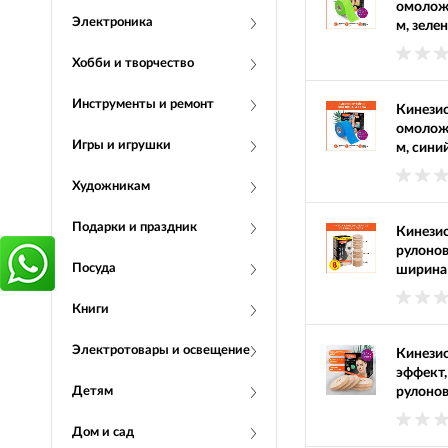
омоложе
Электроника
м, зел
Хобби и творчество
Инструменты и ремонт
Кинезио
омоложе
Игры и игрушки
м, син
Художникам
Подарки и праздник
Кинезио
рулонов
Посуда
ширина 
Книги
Электротовары и освещение
Кинезио
эффект,
Детям
рулоно
Дом и сад