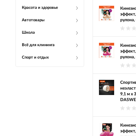
Красота и здоровье
Кинезио
эффект,
рулона
Автотовары
Школа
Всё для клининга
Кинезио
эффект,
рулона,
Спорт и отдых
Спорти
неэласт
9,1 м х 
DASWER
Кинезио
эффект,