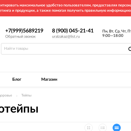
рантировать максимальное удобство пользователям, предоставляя перс
етинга и продукции, а также помогая получить правильную информацию
+7(999)5689219
8 (900) 045-21-41
Пн, Вт, Ср, Чт, П
9:00—18:00
Обратный звонок
uralzakaz@list.ru
Блог
Магазин
доровье
Тейпы
отейпы