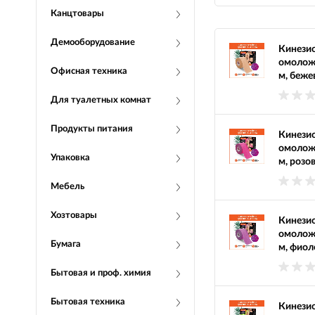
Канцтовары
Демооборудование
Кинезио
омоложе
Офисная техника
м, беж
Для туалетных комнат
Продукты питания
Кинезио
омоложе
Упаковка
м, роз
Мебель
Хозтовары
Кинезио
омоложе
Бумага
м, фио
Бытовая и проф. химия
Бытовая техника
Кинезио