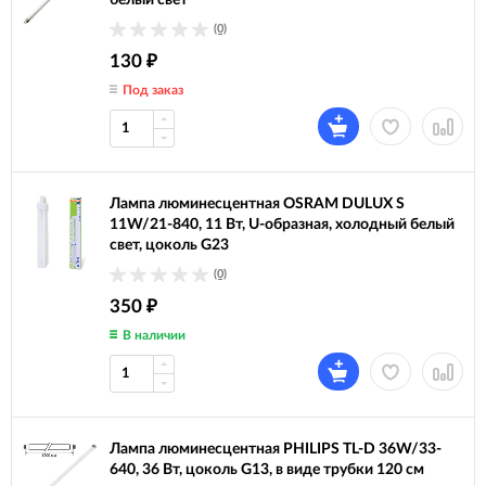
белый свет
(0)
130
₽
Под заказ
Лампа люминесцентная OSRAM DULUX S
11W/21-840, 11 Вт, U-образная, холодный белый
свет, цоколь G23
(0)
350
₽
В наличии
Лампа люминесцентная PHILIPS TL-D 36W/33-
640, 36 Вт, цоколь G13, в виде трубки 120 см