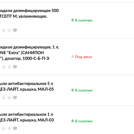
идкое дезинфицирующее 500
ТСЕПТ М, увлажняющее,
В наличии
р
(0)
идкое дезинфицирующее, 1 л,
NE "Extra" (САНИПОН
Под заказ
"), дозатор, 1000-С-Б-П-Э
(0)
ло антибактериальное 5 л
З-ЛАЙТ, крышка, МАЛ-05
В наличии
(0)
ло антибактериальное 1 л
З-ЛАЙТ, крышка, МАЛ-03
В наличии
(0)