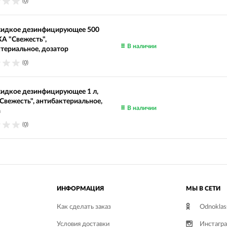
(0)
идкое дезинфицирующее 500
А "Свежесть",
В наличии
териальное, дозатор
(0)
идкое дезинфицирующее 1 л,
вежесть", антибактериальное,
В наличии
а
(0)
ИНФОРМАЦИЯ
МЫ В СЕТИ
Как сделать заказ
Odnoklas
Условия доставки
Инстагр