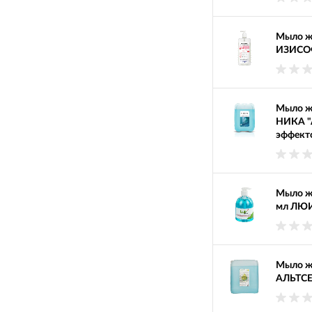
Мыло ж
ИЗИСОФ
Мыло ж
НИКА "А
эффект
Мыло ж
мл ЛЮИ
Мыло ж
АЛЬТС