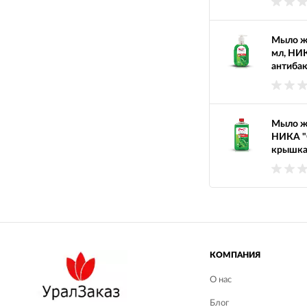
Мыло ж
мл, НИК
антибак
Мыло ж
НИКА "С
крышк
КОМПАНИЯ
О нас
Блог