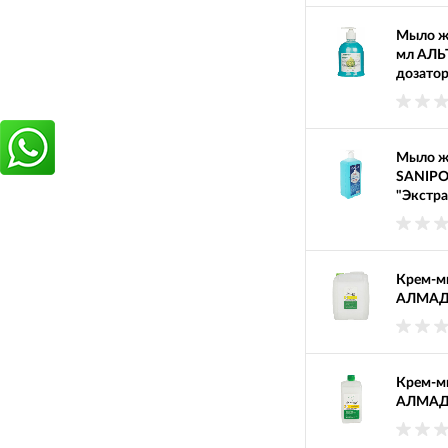
Мыло ж
мл АЛЬ
дозато
Мыло ж
SANIPO
"Экстра
Крем-мы
АЛМАДЕ
Крем-мы
АЛМАДЕ