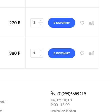
270
₽
В КОРЗИНУ
380
₽
В КОРЗИНУ
+7 (999)5689219
Пн, Вт, Чт, Пт
sniki
9:00—18:00
ам
uralzakaz@list.ru