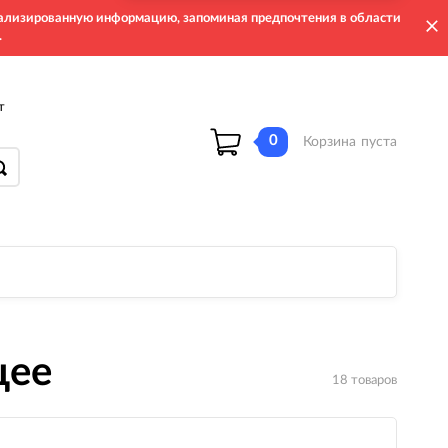
онализированную информацию, запоминая предпочтения в области
.
т
0
Корзина
пуста
щее
18 товаров