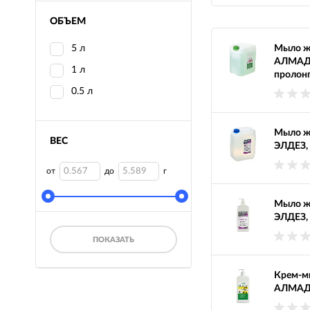
ОБЪЕМ
5 л
Мыло ж
АЛМАД
1 л
пролон
0.5 л
Мыло ж
ВЕС
ЭЛДЕЗ,
от
до
г
Мыло ж
ЭЛДЕЗ, 
ПОКАЗАТЬ
Крем-мы
АЛМАДЕ