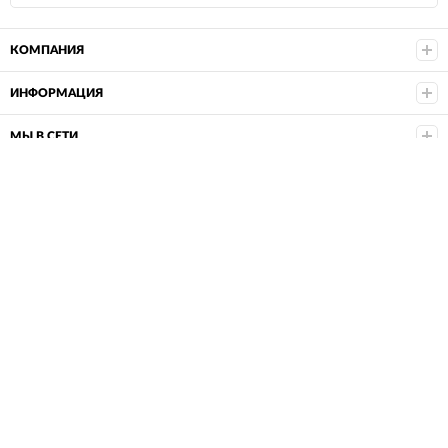
КОМПАНИЯ
ИНФОРМАЦИЯ
МЫ В СЕТИ
НАШ АДРЕС
+7 (999)5689219
Пн, Вт, Чт, Пт
9:00—18:00
uralzakaz@list.ru