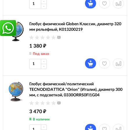
Глобус физический Globen Классик, диаметр 320
мм рельефный, К013200219
(0)
1 380
₽
Под заказ
Глобус физический/политический
TECNODIDATTICA "Orion" (Италия), диаметр 300
мм, с подсветкой, 0330ORRS0FI1G04
(0)
3 470
₽
В наличии