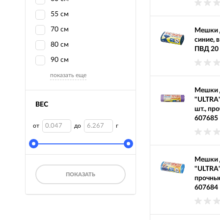
55 см
70 см
Мешки д
синие, 
80 см
ПВД 20 
90 см
показать еще
Мешки д
"ULTRA"
ВЕС
шт., пр
607685
от
до
г
Мешки 
"ULTRA"
ПОКАЗАТЬ
прочные
607684