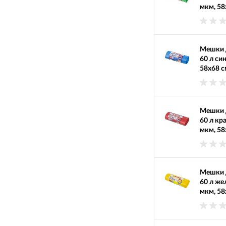
мкм, 58
Мешки д
60 л си
58х68 с
Мешки д
60 л кр
мкм, 58
Мешки д
60 л же
мкм, 58