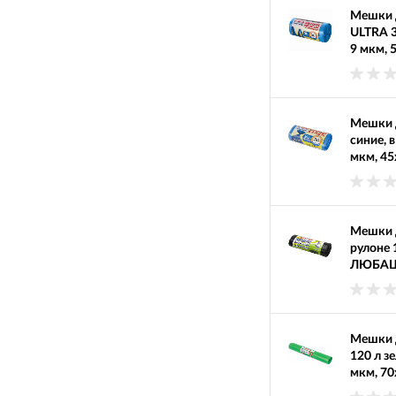
Мешки 
ULTRA 3
9 мкм, 
Мешки д
синие, 
мкм, 45
Мешки д
рулоне 
ЛЮБАША
Мешки д
120 л з
мкм, 70