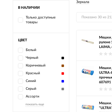
Зеркала
В НАЛИЧИИ
Показано 30 из 21
Только доступные
товары
Мешки д
ЦВЕТ
рулоне 
LAIMA,
Белый
Черный
Коричневый
Мешки 
ULTRA 60
Красный
прочные
Синий
607691
Серый
Ассорти
Мешки 
показать еще
"ULTRA"