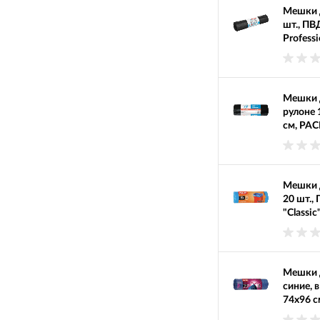
Мешки д
шт., ПВ
Profess
Мешки д
рулоне 
см, PAC
Мешки д
20 шт.,
"Classic
Мешки д
синие, в
74х96 с