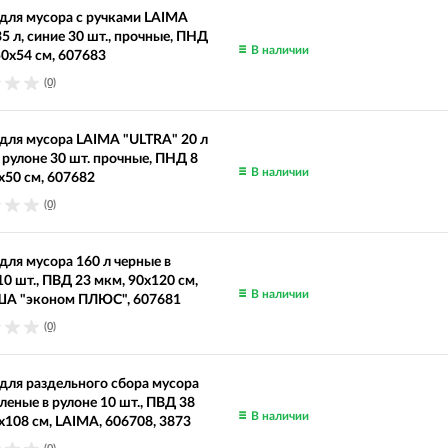
для мусора с ручками LAIMA
5 л, синие 30 шт., прочные, ПНД
В наличии
50х54 см, 607683
(0)
ля мусора LAIMA "ULTRA" 20 л
в рулоне 30 шт. прочные, ПНД 8
В наличии
х50 см, 607682
(0)
ля мусора 160 л черные в
10 шт., ПВД 23 мкм, 90х120 см,
В наличии
 "эконом ПЛЮС", 607681
(0)
ля раздельного сбора мусора
еленые в рулоне 10 шт., ПВД 38
В наличии
х108 см, LAIMA, 606708, 3873