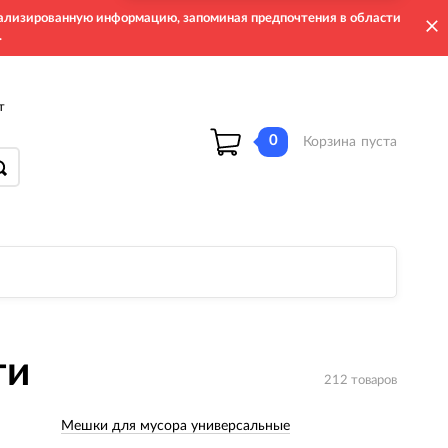
онализированную информацию, запоминая предпочтения в области
.
т
0
Корзина
пуста
ти
212 товаров
Мешки для мусора универсальные