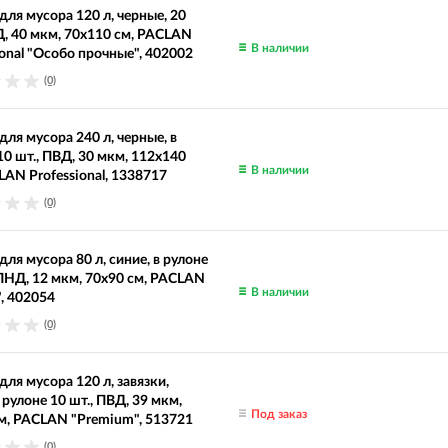
ля мусора 120 л, черные, 20
Д, 40 мкм, 70х110 см, PACLAN
В наличии
ional "Особо прочные", 402002
(0)
ля мусора 240 л, черные, в
10 шт., ПВД, 30 мкм, 112х140
В наличии
LAN Professional, 1338717
(0)
ля мусора 80 л, синие, в рулоне
 ПНД, 12 мкм, 70х90 см, PACLAN
В наличии
", 402054
(0)
ля мусора 120 л, завязки,
 рулоне 10 шт., ПВД, 39 мкм,
Под заказ
м, PACLAN "Premium", 513721
(0)