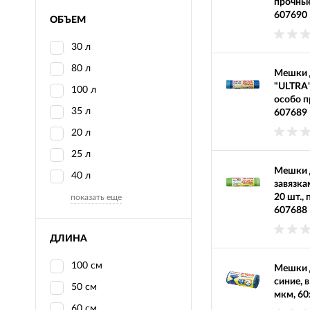
прочные
607690
ОБЪЕМ
30 л
80 л
Мешки д
"ULTRA" 
100 л
особо п
35 л
607689
20 л
25 л
Мешки д
40 л
завязка
20 шт.,
показать еще
607688
ДЛИНА
100 см
Мешки д
синие, 
50 см
мкм, 60
60 см