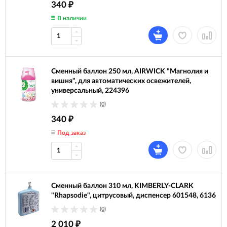
340
₽
В наличии
Сменный баллон 250 мл, AIRWICK "Магнолия и
вишня", для автоматических освежителей,
универсальный, 224396
(0)
340
₽
Под заказ
Сменный баллон 310 мл, KIMBERLY-CLARK
"Rhapsodie", цитрусовый, диспенсер 601548, 6136
(0)
2 010
₽