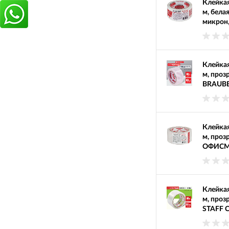
Клейкая
м, бела
микрон
Клейкая
м, проз
BRAUBE
Клейкая
м, проз
ОФИСМА
Клейкая
м, проз
STAFF C