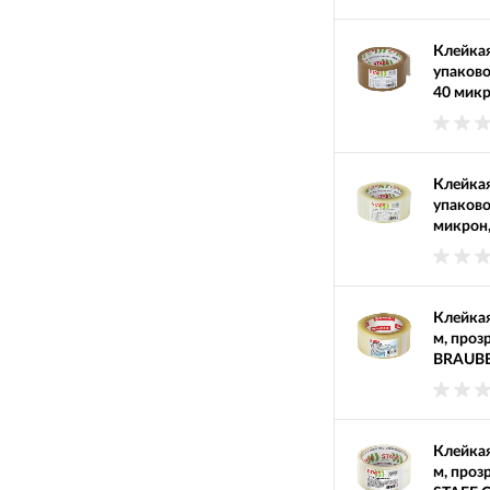
Клейкая
упаков
40 микр
Клейкая
упаково
микрон
Клейкая
м, проз
BRAUBE
Клейкая
м, проз