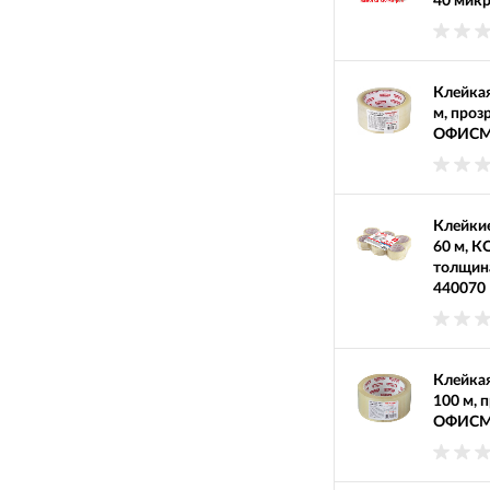
40 микр
Клейкая
м, проз
ОФИСМА
Клейкие
60 м, К
толщин
440070
Клейкая
100 м, 
ОФИСМА