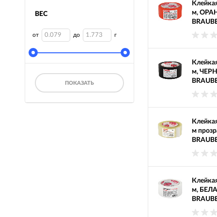
Клейкая
м, ОРА
ВЕС
BRAUBE
от
до
г
Клейкая
м, ЧЕРН
BRAUBE
ПОКАЗАТЬ
Клейкая
м прозр
BRAUBE
Клейкая
м, БЕЛА
BRAUBE