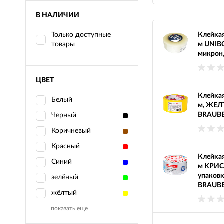
В НАЛИЧИИ
Только доступные
Клейкая
товары
м UNIBO
микрон,
ЦВЕТ
Клейкая
Белый
м, ЖЕЛТ
BRAUBE
Черный
Коричневый
Красный
Клейкая
Синий
м КРИС
упаковк
зелёный
BRAUBE
жёлтый
показать еще