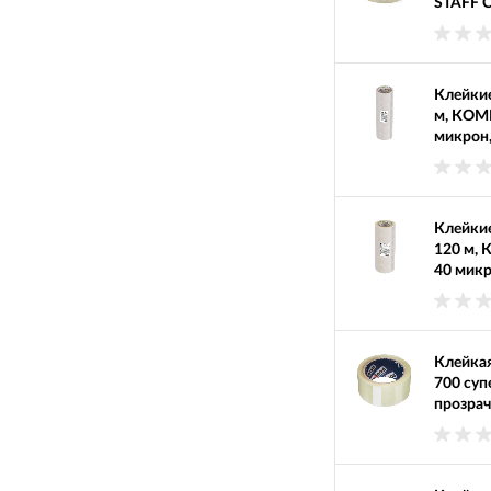
STAFF C
Клейкие
м, КОМП
микрон,
Клейкие
120 м, 
40 микр
Клейкая
700 суп
прозрач