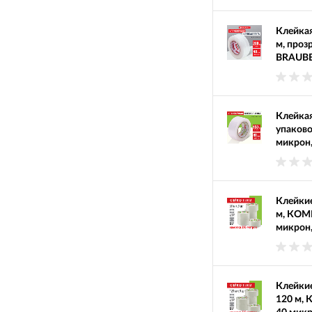
Клейкая
м, проз
BRAUBE
Клейкая
упаково
микрон,
Клейкие
м, КОМП
микрон,
Клейкие
120 м, 