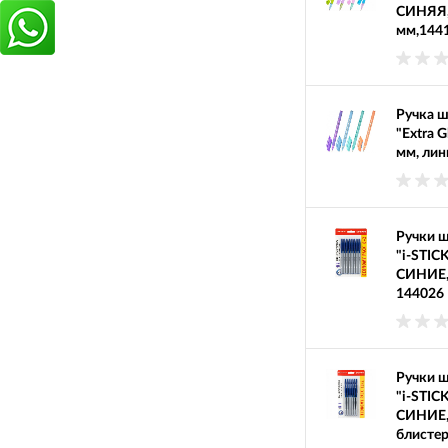
СИНЯЯ, 
мм,144
Ручка 
"Extra G
мм, лин
Ручки 
"i-STIC
СИНИЕ, 
144026
Ручки 
"i-STIC
СИНИЕ, 
блистер