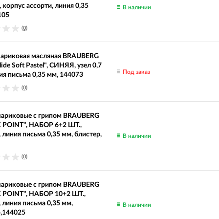
корпус ассорти, линия 0,35
В наличии
105
(0)
шариковая масляная BRAUBERG
lide Soft Pastel", СИНЯЯ, узел 0,7
Под заказ
ия письма 0,35 мм, 144073
(0)
шариковые с грипом BRAUBERG
K POINT", НАБОР 6+2 ШТ.,
линия письма 0,35 мм, блистер,
В наличии
(0)
шариковые с грипом BRAUBERG
K POINT", НАБОР 10+2 ШТ.,
линия письма 0,35 мм,
В наличии
,144025