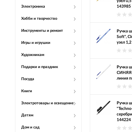
узел 0,
143985
Электроника
Хобби и творчество
Инструменты и ремонт
Ручка ш
Soft", 
узел 1,
Игры и игрушки
Художникам
Подарки и праздник
Ручка ш
СИНЯЯ, 
линия п
Посуда
Книги
Ручка 
Электротовары и освещение
"Techno
серебри
Детям
144224
Дом и сад