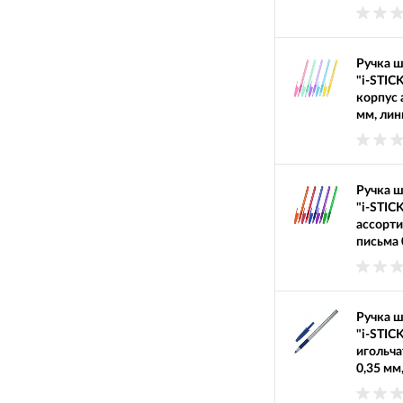
Ручка 
"i-STIC
корпус 
мм, лин
Ручка 
"i-STIC
ассорти
письма 
Ручка 
"i-STIC
игольча
0,35 мм