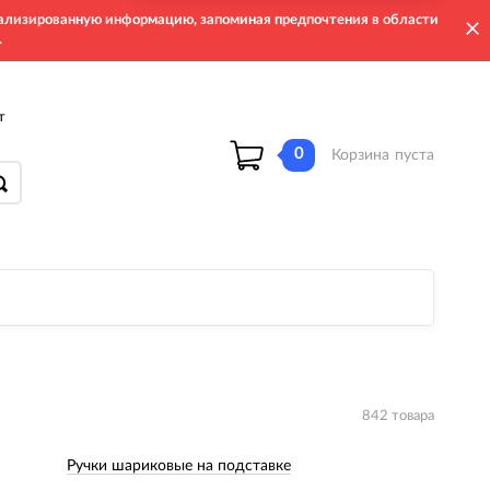
онализированную информацию, запоминая предпочтения в области
.
т
0
Корзина
пуста
842 товара
Ручки шариковые на подставке