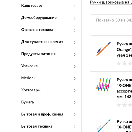
Ручки шариковые на 
Канцтовары
Демооборудование
Показано 30 из 84
Офисная техника
Для туалетных комнат
Ручка 
Orange"
Продукты питания
узел 1 
Упаковка
Мебель
Ручка 
"X-ONE
Хозтовары
ассорти
мм, 143
Бумага
Бытовая и проф. химия
Ручка 
Бытовая техника
"X-ONE"