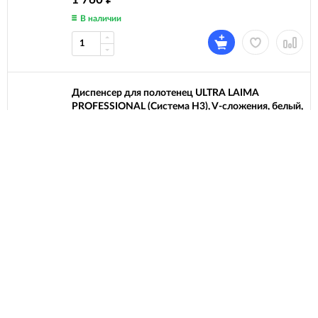
В наличии
Диспенсер для полотенец ULTRA LAIMA
PROFESSIONAL (Система H3), V-сложения, белый,
ABS-пластик, 606834
(0)
2 420
₽
В наличии
Диспенсер для полотенец бытовой LAIMA HOME
(Система H2), Z-сложения, белый, ABS, 609108, M-
5823B-W
(0)