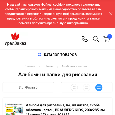
Наш сайт использует файлы cookie и похожие технологии,
чтобы гарантировать максимальное удобство пользователям,
предоставляя персонализированную информацию, запоминая
предпочтения в области маркетинга и продукции, а также
помогая получить правильную информацию.
0
КАТАЛОГ ТОВАРОВ
Главная
Школа
Альбомы и папки
Альбомы и папки для рисования
Фильтр
Альбом для рисования, А4, 40 листов, скоба,
обложка картон, BRAUBERG KIDS, 200х285 мм,