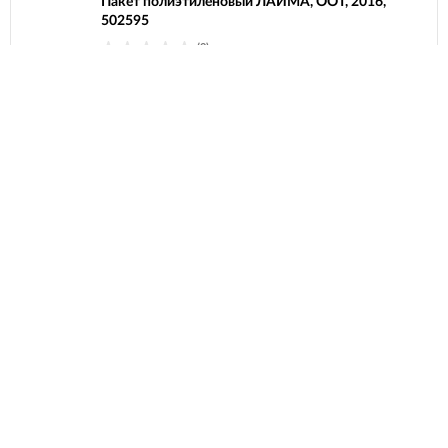
Пакет полиэтиленовый ЛАЙМА, ООТ, 2016,
502595
(0)
10
₽
В наличии
Стойка для размещения товара напольная
DURACELL, 5x7 крючков, 81558253
(0)
6 820
₽
Под заказ
Каталог-презентер по акриловым краскам
BRAUBERG ART, А4, 213х281мм, 250 г/м2,